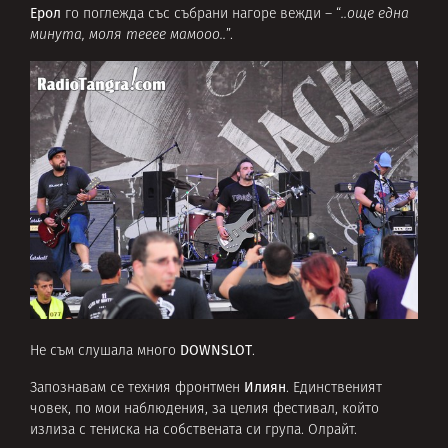
Ерол
го поглежда със събрани нагоре вежди – “
..още една
минута, моля тееее мамооо..
”.
DOWNSLOT
Не съм слушала много
.
Илиян
Запознавам се техния фронтмен
. Единственият
човек, по мои наблюдения, за целия фестивал, който
излиза с тениска на собствената си група. Олрайт.