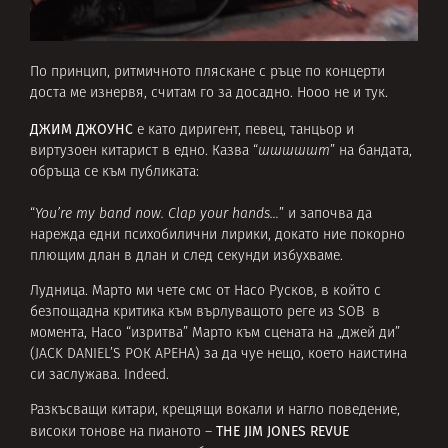
По принцип, ритмичното пляскане с ръце по концерти
доста ме изнервя, считам го за досадно. Нооо не и тук.
ДЖИМ ДЖОУНС
е като диригент, певец, танцьор и
виртузоен китарист в едно. Казва “
шшшшшт
” на бандата,
обръща се към публиката:
“
You’re my band now. Clap your hands…
” и започва да
нарежда едни психобилични лирики, докато ние покорно
плющим длан в длан и след секунди избухваме.
Лудница. Марто ми чете смс от Насо Русков, в който с
безпощадна критика към върлуващото реге из SOB в
момента, Насо “изритва” Марто към сцената на „джей ди”
(JACK DANIEL’S РОК АРЕНА) за да чуе нещо, което наистина
си заслужава. Indeed.
Разкъсващи китари, крещящи вокали и нагло поведение,
THE JIM JONES REVUE
високи тонове на пианото –