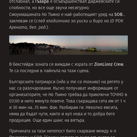
Гъзара
отслабнал, а
е осъвършенствал диджейските си
спобности, но все още звучи несигурно.
SOB
Смоукмашината
На Тъмно
е най-работещият уред на
…
заклевам се (
след хладилника за уиски и бира на JD РОК
Арената, бел. ред.
).
ZionLionz Crew
В бекстейдж зоната се виждам с хората от
.
Те са последни в лайнъпа на тази сцена.
Българските патриарси (
нда и те са такива
) на регето у
нас са разочаровани. Късно получават информация от
организаторите, че
На Тъмно
трябва да приключи ТОЧНО в
03:00 и нито минута повече. Това съкращава сета им от 1 ч
и 30 мин на…15 мин. Фак. Разбирам ги. Няколко емсита,
няма да бъдат чути, както и куп нова и то добра беге
продукция. Още един шанс на вятъра.
Причината за тази нелепост било скарване между х-л