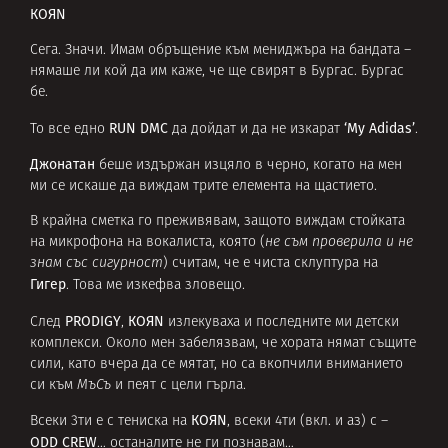
КОЯN
Сега. Значи. Имам обръщение към мениджъра на бандата –
нямаше ли кой да им каже, че ще свирят в Бургас. Бургас
бе.
RUN DMC
‘My Adidas’
То все едно
да дойдат и да не изкарат
.
Джонатан
беше издържан изцяло в черно, когато на мен
ми се искаше да виждам трите елемента на щастието.
В крайна сметка го преживявам, защото виждам стойката
на микрофона на вокалиста, която (
не съм проверила и не
знам със сигурност
) считам, че е чиста склуптура на
Гигер
. Това ме изкефва зловещо.
PRODIGY
КОЯN
След
,
излекуваха и последните ми детски
комплекси. Около мен забелязвам, че хората нямат същите
сили, като вчера да се мятат, но са вкопчили вниманието
си към
МъСъ
и пеят с цели гърла.
КОЯN
Всеки 3ти е с тениска на
, всеки 4ти (вкл. и аз) с –
ODD CREW
… останалите не ги познавам…