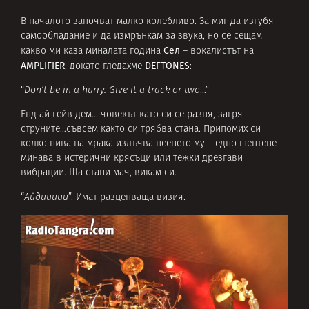
В началото започват малко колебливо. За миг да изгубя
самообладание и да измрънкам за звука, но се сещам
Сел
какво ми каза миналата година
– вокалистът на
AMPLIFIER
DEFTONES
, докато гледахме
:
“
Don’t be in a hurry. Give it a track or two
…”
Енд ай гейв дем… човекът като си се разпя, загря
струните…съвсем както си трябва стана. Припомих си
колко нива на мрака излъчва пеенето му – едно шептене
минава в истерични крясъци или тежки дрезгави
вибрации. Ша стани мач, викам си.
“
Айдиииии
”. Имат разцепваща визия.