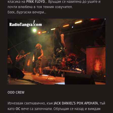
PINK FLOYD
класика на
… Връщам се нахилена до ушите и
почти влюбена в тоя техния озвучител.
Ееех…бургаски вечери…
ODD CREW
JACK DANIEL’S РОК АРЕНАТА
Изчезвам светкавично, към
,
тъй
OC
като
вече са започнали. Обръщам се назад и виждам