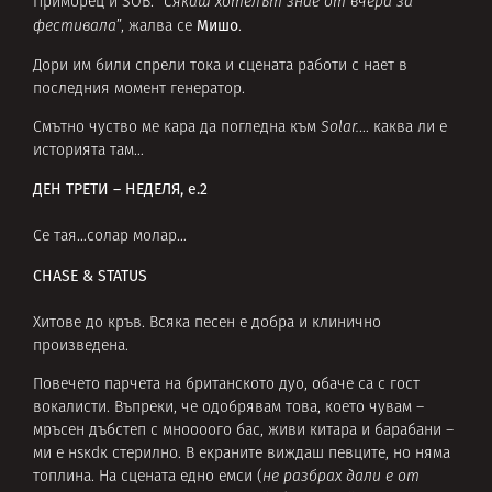
Приморец и SOB. “
Сякаш хотелът знае от вчера за
Мишо
фестивала
”, жалва се
.
Дори им били спрели тока и сцената работи с нает в
последния момент генератор.
Смътно чуство ме кара да погледна към
Solar.
… каква ли е
историята там…
ДЕН ТРЕТИ – НЕДЕЛЯ, е.2
Се тая…солар молар…
CHASE & STATUS
Хитове до кръв. Всяка песен е добра и клинично
произведена.
Повечето парчета на британското дуо, обаче са с гост
вокалисти. Въпреки, че одобрявам това, което чувам –
мръсен дъбстеп с мноооого бас, живи китара и барабани –
ми е нsкdк стерилно. В екраните виждаш певците, но няма
топлина. На сцената едно емси (
не разбрах дали е от