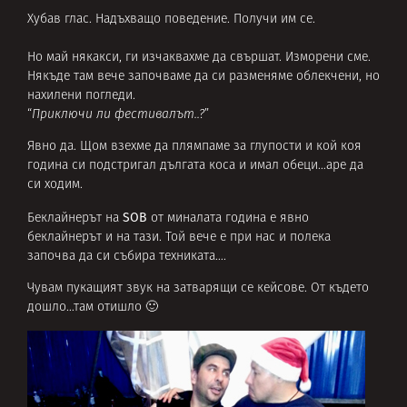
Хубав глас. Надъхващо поведение. Получи им се.
Но май някакси, ги изчаквахме да свършат. Изморени сме.
Някъде там вече започваме да си разменяме облекчени, но
нахилени погледи.
“
Приключи ли фестивалът..?
”
Явно да. Щом взехме да плямпаме за глупости и кой коя
година си подстригал дългата коса и имал обеци…аре да
си ходим.
SOB
Беклайнерът на
от миналата година е явно
беклайнерът и на тази. Той вече е при нас и полека
започва да си събира техниката….
Чувам пукащият звук на затварящи се кейсове. От където
дошло…там отишло 🙂