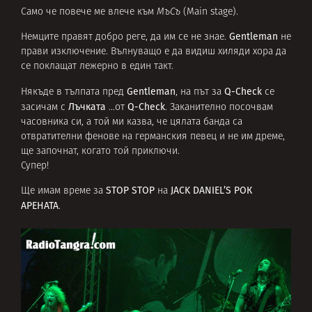
Само че повече ме влече към
МъСъ
(Main stage).
Gentleman
Немците правят добро реге, да им се не знае.
не
прави изключение. Вълнуващо е да видиш хиляди хора да
се поклащат лежерно в един такт.
Gentleman
Q-Check
Някъде в тълпата пред
, на път за
се
Лъчката
Q-Check
засичам с
…от
. Заканително посочвам
часовника си, а той ми казва, че цялата банда са
отвратителни фенове на германския певец и не им дреме,
ще започнат, когато той приключи.
Супер!
STOP STOP
JACK DANIEL’S РОК
Ще имам време за
на
АРЕНАТА
.