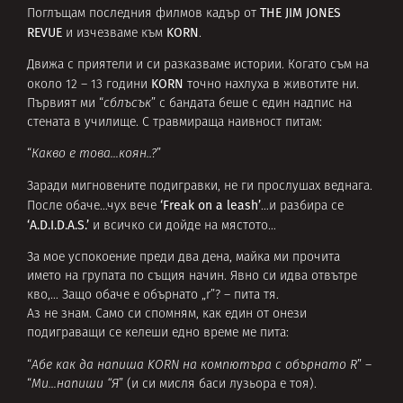
THE JIM JONES
Поглъщам последния филмов кадър от
REVUE
KORN
и изчезваме към
.
Движа с приятели и си разказваме истории. Когато съм на
KORN
около 12 – 13 години
точно нахлуха в животите ни.
Първият ми “
сблъсък
” с бандата беше с един надпис на
стената в училище. С травмираща наивност питам:
“
Какво е това…коян..?
”
Заради мигновените подигравки, не ги прослушах веднага.
‘Freak on a leash’
После обаче…чух вече
…и разбира се
‘А.D.I.D.A.S.’
и всичко си дойде на мястото…
За мое успокоение преди два дена, майка ми прочита
името на групата по същия начин. Явно си идва отвътре
кво,… Защо обаче е обърнато „r”? – пита тя.
Аз не знам. Само си спомням, как един от онези
подиграващи се келеши едно време ме пита:
“
Абе как да напиша KORN на компютъра с обърнато R
” –
“
Ми…напиши “Я
” (и си мисля баси лузьора е тоя).