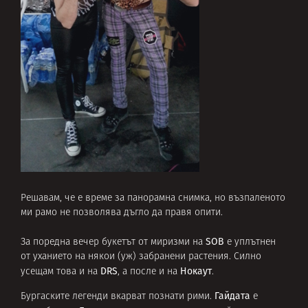
Решавам, че е време за панорамна снимка, но възпаленото
ми рамо не позволява дъгло да правя опити.
SOB
За поредна вечер букетът от миризми на
e уплътнен
от уханието на някои (уж) забранени растения. Силно
DRS
Нокаут
усещам това и на
, а после и на
.
Гайдата
Бургаските легенди вкарват познати рими.
е