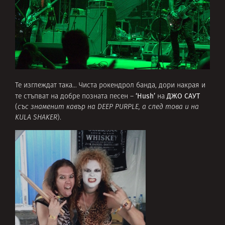
Те изглеждат така… Чиста рокендрол банда, дори накрая и
‘Hush’
ДЖО САУТ
те стъпват на добре позната песен –
на
(
със знаменит кавър на DEEP PURPLE, а след това и на
KULA SHAKER
).