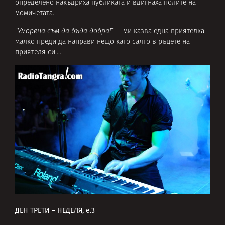
определено накъдриха публиката и вдигнаха полите на
момичетата.
“
Уморена съм да бъда добра!
” – ми казва една приятелка
малко преди да направи нещо като салто в ръцете на
приятеля си….
ДЕН ТРЕТИ – НЕДЕЛЯ, е.3