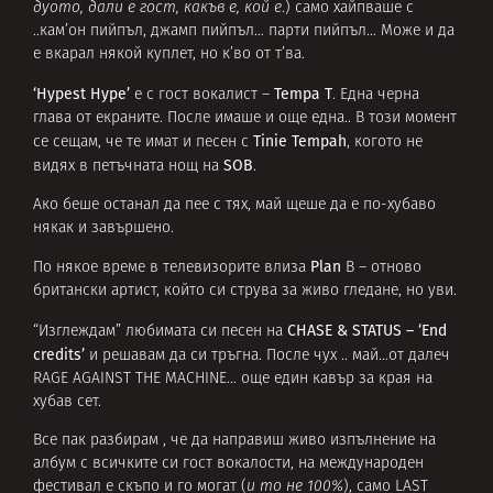
дуото, дали е гост, какъв е, кой е
.) само хайпваше с
..кам’он пийпъл, джамп пийпъл… парти пийпъл… Може и да
е вкарал някой куплет, но к’во от т’ва.
‘Hypest Hype’
Tempa T
е с гост вокалист –
. Една черна
глава от екраните. После имаше и още една.. В този момент
Tinie Tempah
се сещам, че те имат и песен с
, когото не
SOB
видях в петъчната нощ на
.
Ако беше останал да пее с тях, май щеше да е по-хубаво
някак и завършено.
Plan
По някое време в телевизорите влиза
B – отново
британски артист, който си струва за живо гледане, но уви.
CHASE & STATUS – ‘End
“Изглеждам” любимата си песен на
credits’
и решавам да си тръгна. После чух .. май…от далеч
RAGE AGAINST THE MACHINE… още един кавър за края на
хубав сет.
Все пак разбирам , че да направиш живо изпълнение на
албум с всичките си гост вокалости, на международен
фестивал е скъпо и го могат (
и то не 100%
), само LAST