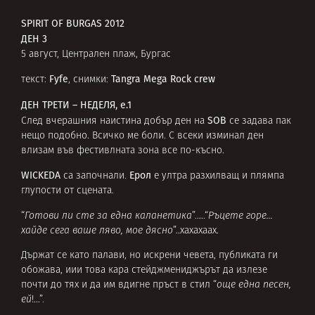
SPIRIT OF BURGAS 2012
ДЕН 3
5 август, Централен плаж, Бургас
Fyfe
Tangra Mega Rock crew
текст:
, снимки:
ДЕН ТРЕТИ – НЕДЕЛЯ, е.1
SOB
След вчерашния наистина добър ден на
се задава пак
нещо подобно. Всичко ме боли. С всeки изминал ден
влизам във фестивлната зона все по-късно.
WICKEDA
Ерол
са започнали.
е ултра разхилващ и плямпа
глупости от сцената.
“
Готови ли сте за една каланетика
”…..“
Ръцете горе…
хайде сега ваше ляво, мое дясно
”..хахахаах.
Държат се като палави, но искрени чевета, публиката ги
обожава, иии това кара стейджмениджърът да излезе
почти до тях и да им вдигне пръст в стил “
още една песен,
ей
!…”.