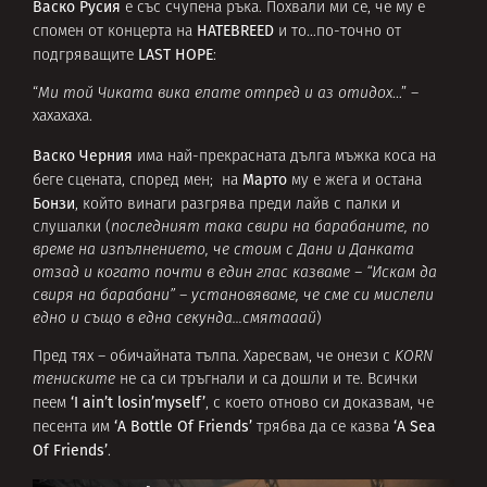
Васко Русия
е със счупена ръка. Похвали ми се, че му е
HATEBRЕED
спомен от концерта на
и то…по-точно от
LAST HOPE
подгряващите
:
“
Ми той Чиката вика елате отпред и аз отидох
…” –
хахахаха.
Васко Черния
има най-прекрасната дълга мъжка коса на
Марто
беге сцената, според мен; на
му е жега и остана
Бонзи
, който винаги разгрява преди лайв с палки и
слушалки (
последният така свири на барабаните, по
време на изпълнението, че стоим с Дани и Данката
отзад и когато почти в един глас казваме – “Искам да
свиря на барабани” – установяваме, че сме си мислели
едно и също в една секунда…смятааай
)
Пред тях – обичайната тълпа. Харесвам, че онези с
KORN
тениските
не са си тръгнали и са дошли и те. Всички
‘I ain’t losin’myself’
пеем
, с което отново си доказвам, че
‘A Bottle Of Friends’
‘А Sea
песента им
трябва да се казва
Of Friends’
.