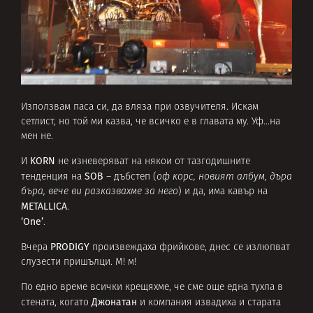
Използвам паса си, да вляза при озвучителя. Искам
сетлист, но той ми казва, че всичко е в главата му. Уф…на
мен не.
KORN
И
не изневеряват на някои от тазгодишните
SOB
тенденция на
– дъбстеп (
оф корс, новият албум, дъра
бъра, вече ви разказвахме за него
) и да, има кавър на
METALLICA
.
‘One’
.
PRODIGY
Вчера
произвеждаха фрийкове, днес се излюпват
слузести пришълци. M! м!
По едно време всички крещяхме, че сме още една тухла в
Джонатан
стената, когато
и компания извадиха и старата