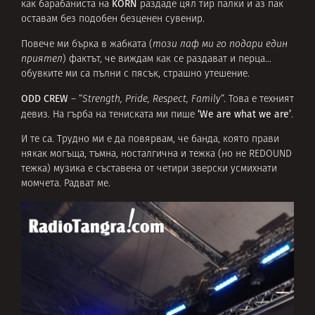
KORN
как барабаниста на
раздаде цял тир палки и аз пак
оставам без подобен безценен сувенир.
Повече ми бърка в жабката (
този лаф ми го подари един
приятел
) фактът, че виждам как се раздават и перца…
обувките ми са пълни с пясък, страшно утешение.
ODD CREW
– “
Strength, Pride, Respect, Family
“. Това е техният
‘We are what we are’
девиз. На гърба на тениската ми пише
.
И те са. Трудно ми е да повярвам, че банда, която прави
някак могъща, тъмна, носталгична и тежка (но не REDOUND
тежка) музика е съставена от четири зверски усмихнати
момчета. Радват ме.