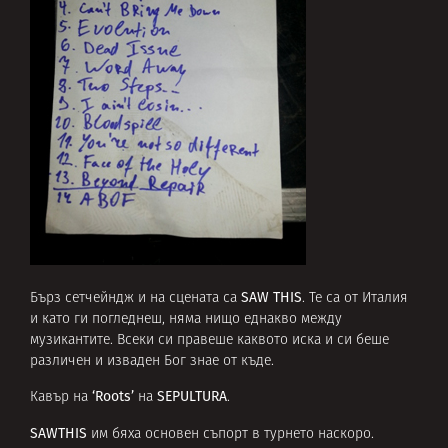
SAW THIS
Бърз сетчейндж и на сцената са
. Те са от Италия
и като ги погледнеш, няма нищо еднакво между
музикантите. Всеки си правеше каквото иска и си беше
различен и изваден Бог знае от къде.
‘Roots’
SEPULTURA
Кавър на
на
.
SAWTHIS
им бяха основен съпорт в турнето наскоро.