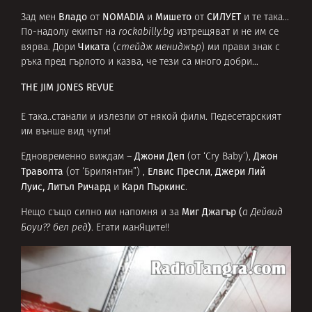
Владо
NOMADIA
Мишето
СИЛУЕТ
Зад мен
от
и
от
и те така…
По-надолу екипът на
rockabilly.bg
изтрещяват и не им се
Чиката
вярва. Дори
(
стейдж мениджър
)
ми прави знак с
ръка пред гърлото и казва, че тези са много добри…
THE JIM JONES REVUE
Е така..станали и излезли от някой филм. Педесетарският
им външе вид чупи!
Джони Деп
Джон
Едновременно виждам –
(от ‘Cry Baby’),
Траволта
Елвис Пресли
Джери Лий
(от ‘Брилянтин”) ,
,
Луис, Литъл Ричард
Карл Пъркинс
и
.
Миг Джагър (
Нещо също силно ми напомня и за
а Дейвид
)
Боуи?? бел ред
. Егати манЯците!!