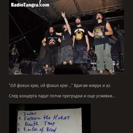
“
Од факин крю, од факин крю
…” Вдигам юмрук и аз.
След концерта падат потни прегръдки и още усмивки…